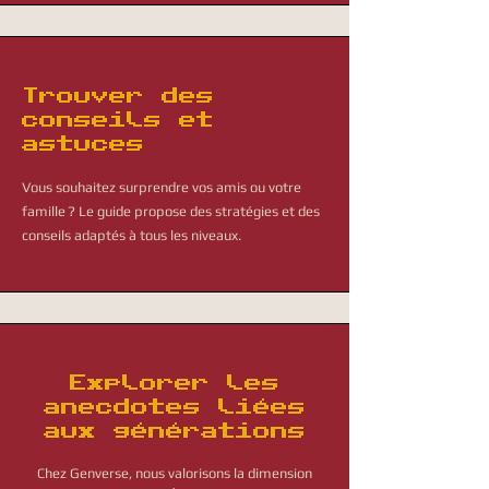
Trouver des
conseils et
astuces
Vous souhaitez surprendre vos amis ou votre
famille ? Le guide propose des stratégies et des
conseils adaptés à tous les niveaux.
Explorer les
anecdotes liées
aux générations
Chez Genverse, nous valorisons la dimension