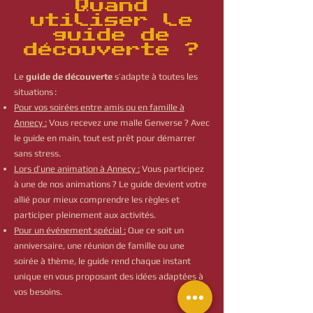
Quand
utiliser le
guide de
découverte ?
Le
guide de découverte
s’adapte à toutes les
situations :
Pour vos soirées entre amis ou en famille à
Annecy :
Vous recevez une malle Genverse ? Avec
le guide en main, tout est prêt pour démarrer
sans stress.
Lors d’une animation à Annecy :
Vous participez
à une de nos animations ? Le guide devient votre
allié pour mieux comprendre les règles et
participer pleinement aux activités.
Pour un événement spécial :
Que ce soit un
anniversaire, une réunion de famille ou une
soirée à thème, le guide rend chaque instant
unique en vous proposant des idées adaptées à
vos besoins.