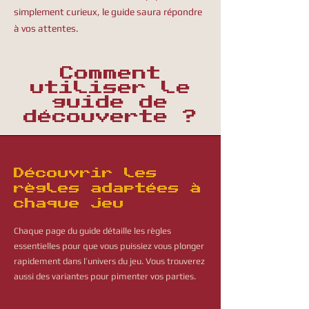
simplement curieux, le guide saura répondre
à vos attentes.
Comment
utiliser le
guide de
découverte ?
Découvrir les
règles adaptées à
chaque jeu
Chaque page du guide détaille les règles
essentielles pour que vous puissiez vous plonger
rapidement dans l’univers du jeu. Vous trouverez
aussi des variantes pour pimenter vos parties.