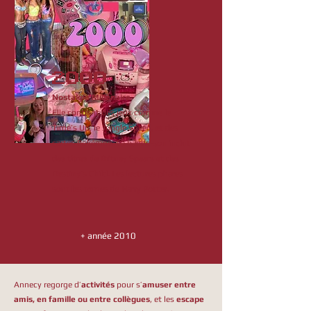
2000
Nostalgie Millénaire
Elle contient des jeux comme le
Time’s Up, le Jungle Speed, et des
cartes Pokémon. La bande-son inclut
des titres de Britney Spears et des
Destiny’s Child. Les lectures phares
sont les tomes de Harry Potter.
+ année 2010
Annecy regorge d’
activités
pour s’
amuser entre
amis, en famille ou entre collègues
, et les
escape