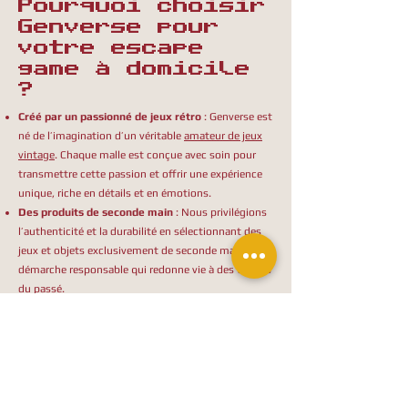
Pourquoi choisir
Genverse pour
votre escape
game à domicile
?
Créé par un passionné de jeux rétro
: Genverse est
né de l’imagination d’un véritable
amateur de jeux
vintage
. Chaque malle est conçue avec soin pour
transmettre cette passion et offrir une expérience
unique, riche en détails et en émotions.
Des produits de seconde main
: Nous privilégions
l’authenticité et la durabilité en sélectionnant des
jeux et objets exclusivement de seconde main. Une
démarche responsable qui redonne vie à des trésors
du passé.
Une immersion rétro inégalée
: Grâce à nos malles
thématiques, vous êtes transporté dans une
époque spécifique. Décors, accessoires et jeux
s’assemblent pour créer une ambiance rétro
captivante.
Des
tarifs attractifs
avec livraison incluse
: Nous