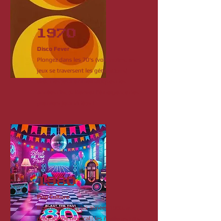
1970
Disco Fever
Plongez dans les 70's (voir moins, les
jeux se traversent les générations)
avec des jeux emblématiques des
années disco. Revivez l'émergence des
premiers jeux vidéos !
1980
Pop Culture
Replongez dans les années 1980, au
programme musical : les meilleurs hits