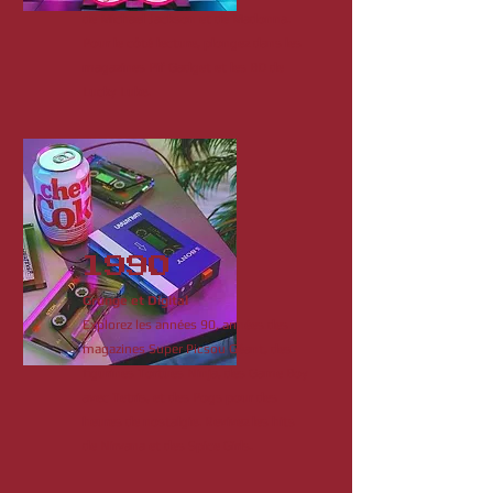
de Michael Jackson et de Madonna.
Pour le côté lecture, plongez dans les
magazines Pif Gadget et les BD de
Lucky Luke.
1990
Grunge et Digital
Explorez les années 90, années des
magazines Super Picsou Géant, des
figurines Tortues Ninja, des Game Boy
avec Tetris, et des Pogs pour des
heures de nostalgie. Revivez les hits
de Nirvana et des Spice Girls.